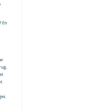
e
? En
n
ar
rug,
et
et
ges