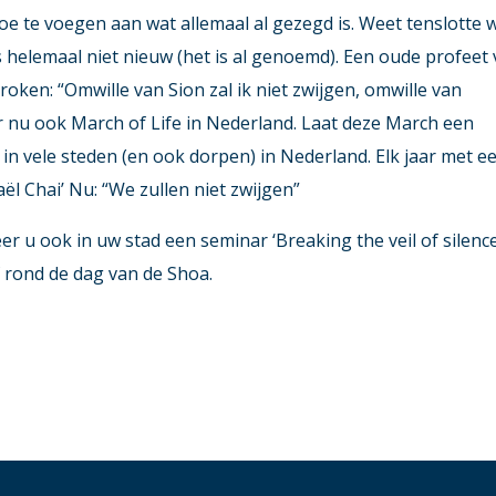
 toe te voegen aan wat allemaal al gezegd is. Weet tenslotte w
 is helemaal niet nieuw (het is al genoemd). Een oude profeet
sproken: “Omwille van Sion zal ik niet zwijgen, omwille van
s er nu ook March of Life in Nederland. Laat deze March een
in vele steden (en ook dorpen) in Nederland. Elk jaar met e
ël Chai’ Nu: “We zullen niet zwijgen”
 u ook in uw stad een seminar ‘Breaking the veil of silence
 rond de dag van de Shoa.