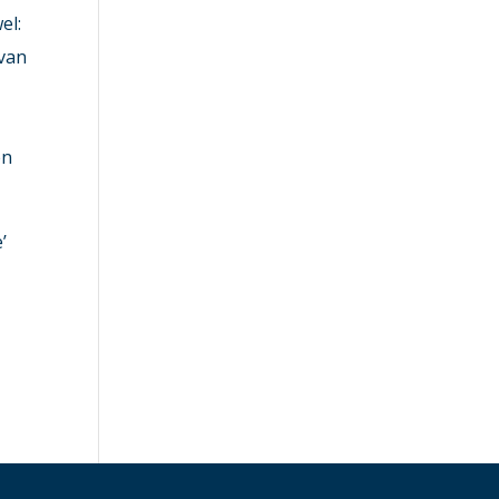
el:
 van
en
’