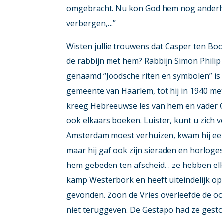
omgebracht. Nu kon God hem nog anderhal
verbergen,…”
Wisten jullie trouwens dat Casper ten Bo
de rabbijn met hem? Rabbijn Simon Philip
genaamd “Joodsche riten en symbolen” is 
gemeente van Haarlem, tot hij in 1940 met
kreeg Hebreeuwse les van hem en vader C
ook elkaars boeken. Luister, kunt u zich v
Amsterdam moest verhuizen, kwam hij eers
maar hij gaf ook zijn sieraden en horlog
hem gebeden ten afscheid… ze hebben elka
kamp Westerbork en heeft uiteindelijk op 
gevonden. Zoon de Vries overleefde de oor
niet teruggeven. De Gestapo had ze gesto