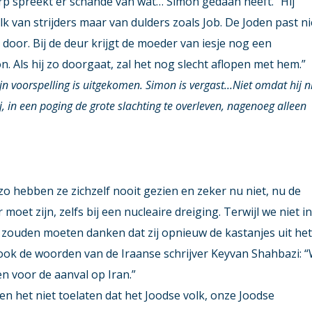
rp spreekt er schande van wat… Simon gedaan heeft.” Hij
k van strijders maar van dulders zoals Job. De Joden past ni
 door. Bij de deur krijgt de moeder van iesje nog een
 Als hij zo doorgaat, zal het nog slecht aflopen met hem.”
ijn voorspelling is uitgekomen. Simon is vergast…Niet omdat hij n
 in een poging de grote slachting te overleven, nagenoeg alleen
, zo hebben ze zichzelf nooit gezien en zeker nu niet, nu de
moet zijn, zelfs bij een nucleaire dreiging. Terwijl we niet i
 zouden moeten danken dat zij opnieuw de kastanjes uit he
 ook de woorden van de Iraanse schrijver Keyvan Shahbazi: 
n voor de aanval op Iran.”
n het niet toelaten dat het Joodse volk, onze Joodse