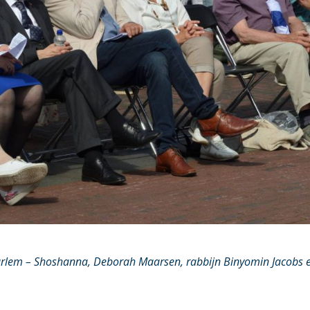
Haarlem – Shoshanna, Deborah Maarsen, rabbijn Binyomin Jacobs 