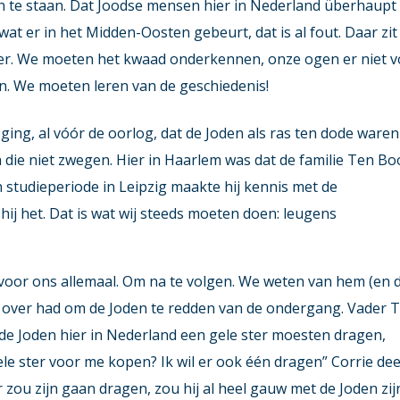
 te staan. Dat Joodse mensen hier in Nederland überhaupt
t er in het Midden-Oosten gebeurt, dat is al fout. Daar zit
ter. We moeten het kwaad onderkennen, onze ogen er niet 
ten. We moeten leren van de geschiedenis!
ging, al vóór de oorlog, dat de Joden als ras ten dode waren
 die niet zwegen. Hier in Haarlem was dat de familie Ten B
jn studieperiode in Leipzig maakte hij kennis met de
hij het. Dat is wat wij steeds moeten doen: leugens
voor ons allemaal. Om na te volgen. We weten van hem (en 
or over had om de Joden te redden van de ondergang. Vader 
de Joden hier in Nederland een gele ster moesten dragen,
 gele ster voor me kopen? Ik wil er ook één dragen” Corrie de
ter zou zijn gaan dragen, zou hij al heel gauw met de Joden zij