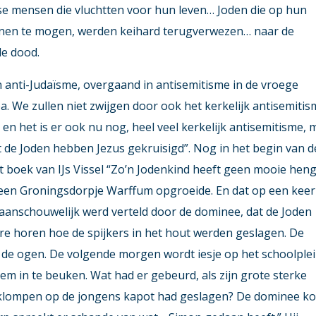
e mensen die vluchtten voor hun leven… Joden die op hun
nen te mogen, werden keihard terugverwezen… naar de
de dood.
n anti-Judaïsme, overgaand in antisemitisme in de vroege
oa. We zullen niet zwijgen door ook het kerkelijk antisemiti
 en het is er ook nu nog, heel veel kerkelijk antisemitisme, 
t de Joden hebben Jezus gekruisigd”. Nog in het begin van d
t boek van IJs Vissel “Zo’n Jodenkind heeft geen mooie heng
nd in een Groningsdorpje Warffum opgroeide. En dat op een keer
l aanschouwelijk werd verteld door de dominee, dat de Joden
re horen hoe de spijkers in het hout werden geslagen. De
 de ogen. De volgende morgen wordt iesje op het schoolple
 in te beuken. Wat had er gebeurd, als zijn grote sterke
n klompen op de jongens kapot had geslagen? De dominee k