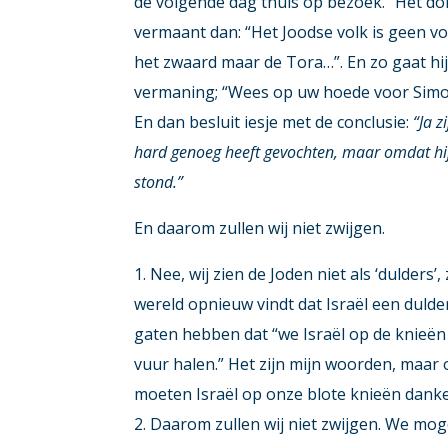
de volgende dag thuis op bezoek. “Het do
vermaant dan: “Het Joodse volk is geen vol
het zwaard maar de Tora…”. En zo gaat hij
vermaning; “Wees op uw hoede voor Simon.
En dan besluit iesje met de conclusie:
“Ja z
hard genoeg heeft gevochten, maar omdat hij,
stond.”
En daarom zullen wij niet zwijgen.
Nee, wij zien de Joden niet als ‘dulders’
wereld opnieuw vindt dat Israël een dulder 
gaten hebben dat “we Israël op de knieën
vuur halen.” Het zijn mijn woorden, maar
moeten Israël op onze blote knieën danke
Daarom zullen wij niet zwijgen. We moge