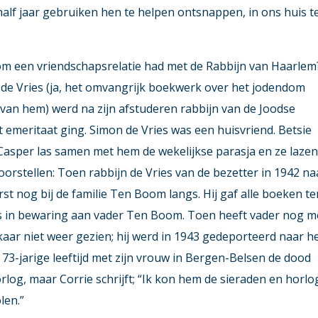
f jaar gebruiken hen te helpen ontsnappen, in ons huis t
om een vriendschapsrelatie had met de Rabbijn van Haarlem
 de Vries (ja, het omvangrijk boekwerk over het jodendom
van hem) werd na zijn afstuderen rabbijn van de Joodse
 emeritaat ging. Simon de Vries was een huisvriend. Betsie
asper las samen met hem de wekelijkse parasja en ze laze
oorstellen: Toen rabbijn de Vries van de bezetter in 1942 na
t nog bij de familie Ten Boom langs. Hij gaf alle boeken te
es in bewaring aan vader Ten Boom. Toen heeft vader nog m
ar niet weer gezien; hij werd in 1943 gedeporteerd naar h
73-jarige leeftijd met zijn vrouw in Bergen-Belsen de dood
log, maar Corrie schrijft; “Ik kon hem de sieraden en horlo
len.”