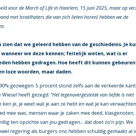
d voor de March of Life in Haarlem, 15 juni 2025, maar o
p ve
band met Israëlhaters die van zich lieten horen) hebben we de
en.
en zien dat we geleerd hebben van de geschiedenis. Je k
 wanneer we deze kennen; feitelijk weten, wat is er
rleden hebben gedragen. Hoe heeft dit kunnen gebeuren
een loze woorden, maar daden.
90% gezwegen: 5 procent stond zelfs aan de verkeerde kant
ie Wiesel heeft gezegd:
“Het tegenovergestelde van liefde is niet
e ken je, je weet wat je aan ze hebt en wat je kan verwachten
oed mee was, mensen waar je zaken mee deed, klasgenoten, 
illig ten opzichte van jou gedragen… dat doet zo’n pijn. We
owel regering als burgers ons hebben schuldig gemaakt al 