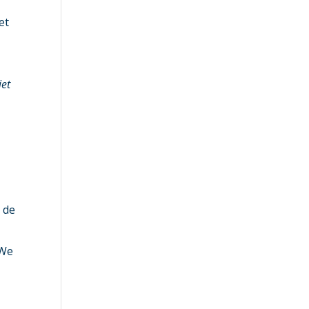
et
iet
n de
t
“We