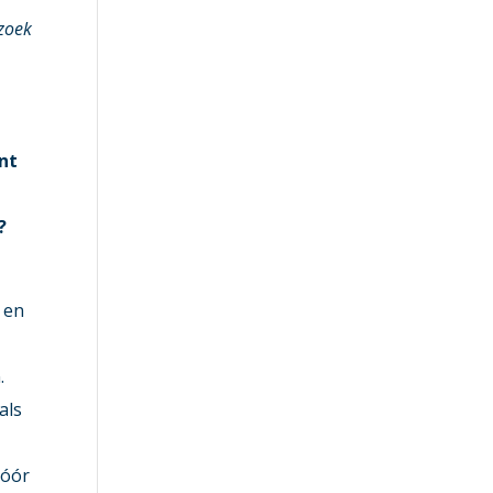
rzoek
unt
?
 en
.
als
vóór